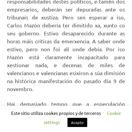
responsabilidades destes políticos, e tamén dos
empresarios, deberán ser depuradas ante os
tribunais de xustiza. Pero sen esperar a iso,
Carlos Mazón debería ter dimitido xa, xunto co
seu goberno. Estivo desaparecido durante as
horas máis críticas da emerxencia. A saber onde
estivo, pero non foi alí onde debía. Por iso
Mazón está claramente incapacitado para
xestionar nada, e decenas de miles de
valencianos e valencianas esixiron a súa dimisión
na histórica manifestación do pasado día 9 de
novembro.
Hai demasiado tempo que a especulación
capitalista disparou a construción desbocada,
Este sitio utiliza cookes propios y de terceros
Cookie
tanto residencial como industrial, en costas e
settings
Acepto
áreas inundables, sen ter en conta os potenciais