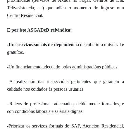
proximidade (Servizos de Axuda no Fogar, Centros de Día,
Tele-asistencia, …) que ad
íen
o
momento do
ingreso nun
Centro Residencial.
E por isto
ASGADeD reivindica:
-Uns
servizos sociais de dependencia
de cobertura universal e
gratuítos.
-Un financiamento
adecuad
o
polas administracións públicas.
–
A realización das i
nspeccións pertinentes
que garantan a
c
alidade nos coidados ás persoas usuarias.
–
R
ateos de profesionais adecuados, debidamente formados, e
c
on
condicións laborais e salariais dignas.
-Priorizar
os servizos formais do SAF, Atención Residencial,