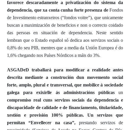
favorece descarad
amente
a privatización do sistema da
dependencia,
que xa conta cunha forte presenza de
Fondos
de Investimento estranxeiros (“fondos voitre”),
que unicamente
buscan a maximización de beneficios
e non
o correcto coidado
das persoas en situación de dependencia.
Neste sentido
lembran que
o Estado español só dedica aos servizos sociais o
0,8% do seu PIB, mentres que a media da Unión Europea é do
1,6%
chegando n
os Países Nórdicos
a máis d
o 3%.
ASGADeD
traballará para
modificar a realidade antes
descrita
mediante
a construción dun movemento social
forte,
amplo, plural e transversal, que mobilice á sociedade
galega
para
exix
irlle
ás
administracións públicas
un
compromiso real
c
uns servizos sociais da dependencia e
discapacidade de calidade e de financiamento, titularidade,
xestión e provisión 100% públicas.
Un servizos que
permitan
“Envellecer na casa”
,
prestando
servizos de