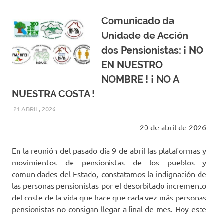
Comunicado da
Unidade de Acción
dos Pensionistas: ¡ NO
EN NUESTRO
NOMBRE ! ¡ NO A
NUESTRA COSTA !
21 ABRIL, 2026
MODEPEN
NOVAS DESTACADAS
,
OUTRAS NOVAS
,
OUTRAS NOVAS
- EN POLEIRO ALLEO
20 de abril de 2026
En la reunión del pasado día 9 de abril las plataformas y
movimientos de pensionistas de los pueblos y
comunidades del Estado, constatamos la indignación de
las personas pensionistas por el desorbitado incremento
del coste de la vida que hace que cada vez más personas
pensionistas no consigan llegar a ﬁnal de mes. Hoy este