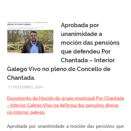
Aprobada por
unanimidade a
moción das pensións
que defendeu Por
Chantada – Interior
Galego Vivo no pleno do Concello de
Chantada.
11 DECEMBRO, 2024
MODEPEN
NOVAS DESTACADAS
,
OUTRAS NOVAS
,
OUTRAS
NOVAS - EN POLEIRO ALLEO
Documento da Moción do grupo municipal Por Chantada
– Interior Galego Vivo na defensa das pensións dignas
no interior galego.
Aprobada por unanimidade a moción das pensións que