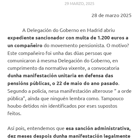
29 MARZO, 2025
MODEPEN
NOVAS DESTACADAS
,
OUTRAS NOVAS - EN
28 de marzo 2025
POLEIRO ALLEO
A Delegación do Goberno en Madrid abriu
expediente sancionador con multa de 1.200 euros a
un compañeiro
do movemento pensionista. O motivo?
Este compañeiro foi unha das dúas persoas que
comunicaron á mesma Delegación do Goberno, en
cumprimento da normativa vixente, a convocatoria
dunha manifestación unitaria en defensa das
pensións públicas, o 22 de maio do ano pasado
.
Segundo a policía, nesa manifestación alterouse “ a orde
pública”, aínda que ninguén lembra como. Tampouco
houbo detidos nin identificados por eses supostos
feitos.
Así pois, entendemos que
esa sanción administrativa,
dez meses despois dunha manifestación legalmente