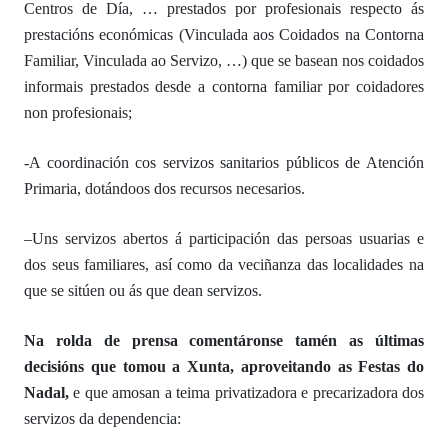
Centros de Día, … prestados por profesionais
respecto
ás
prestacións económicas (Vinculada aos Coidados na Contorna
Familiar, Vinculada ao Servizo, …) que se basean nos coidados
informais prestados desde a contorna familiar por coidadores
non profesionais;
-A c
oordina
ción
c
os
servizos sanitarios públicos de Atención
Primaria,
dotándoos dos
recursos
necesarios.
–
Uns servizos abertos á participación das persoas usuarias e
dos seus familiares, así como da veciñanza das localidades na
que se sitúen ou ás que dean servizos.
Na rolda de prensa
coment
áronse tamén
as últimas
decisións
que tomou a
Xunta,
a
proveitando as Festas do
Nadal,
e
que
amosan
a teima privatizadora e precarizadora dos
servizos da dependencia: