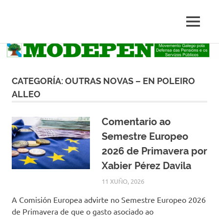
Movemento
MENU
MODEPEN
Galego
pola
Skip
Defensa
to
das
content
Pensións
CATEGORÍA:
OUTRAS NOVAS – EN POLEIRO
e
ALLEO
os
Servizos
Públicos
Comentario ao
Semestre Europeo
2026 de Primavera por
Xabier Pérez Davila
11 XUÑO, 2026
MODEPEN
NOVAS DESTACADAS
,
OUTRAS NOVAS
,
OUTRAS
A Comisión Europea advirte no Semestre Europeo 2026
NOVAS - EN POLEIRO
ALLEO
de Primavera de que o gasto asociado ao