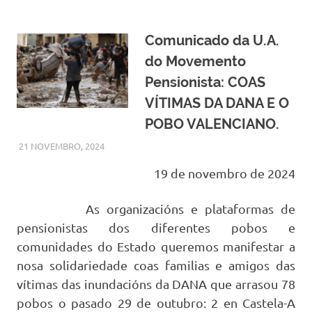
Comunicado da U.A.
do Movemento
Pensionista: COAS
VÍTIMAS DA DANA E O
POBO VALENCIANO.
21 NOVEMBRO, 2024
MODEPEN
NOVAS DESTACADAS
,
OUTRAS NOVAS - EN
POLEIRO ALLEO
19 de novembro de 2024
As organizacións e plataformas de
pensionistas dos diferentes pobos e
comunidades do Estado queremos manifestar a
nosa solidariedade coas familias e amigos das
vítimas das inundacións da DANA que arrasou 78
pobos o pasado 29 de outubro: 2 en Castela-A