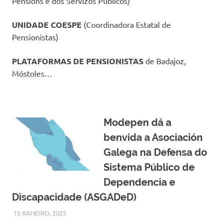
Pensións e dos Servizos Públicos)
UNIDADE COESPE
(Coordinadora Estatal de
Pensionistas)
PLATAFORMAS DE PENSIONISTAS
de Badajoz,
Móstoles…
Modepen dá a
benvida a Asociación
Galega na Defensa do
Sistema Público de
Dependencia e
Discapacidade (ASGADeD)
15 XANEIRO, 2025
MODEPEN
NOVAS DESTACADAS
,
OUTRAS NOVAS
,
OUTRAS
NOVAS - EN POLEIRO ALLEO