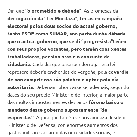
Din que
“
o prometido é débeda
”
. As promesas da
derrogación da “Lei Mordaza”, feitas en campaña
electoral polos dous socios do actual goberno,
tanto PSOE como SUMAR, son parte dunha débeda
que o actual goberno, que se di “progresista”teñen
cos seus propios votantes, pero tamén coas xentes
traballadoras, pensionistas e o conxunto da
cidadanía
. Cada día que pasa sen derrogar esa lei
represora debería encherlles de vergoña, pola
covardía
de non cumprir coa súa palabra e optar pola vía
autoritaria
. Deberían ruborizarse se, ademais, segundo
datos do seu propio Ministerio do Interior, a maior parte
das multas impostas nestes dez anos
fórono baixo o
mandato deste goberno supostamente “de
esquerdas”
. Agora que tamén se nos ameaza desde o
Ministerio de Defensa, con enormes aumentos dos
gastos militares a cargo das necesidades sociais, é