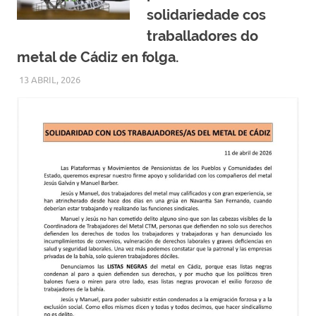
solidariedade cos
traballadores do
metal de Cádiz en folga.
13 ABRIL, 2026
MODEPEN
NOVAS DESTACADAS
,
OUTRAS NOVAS - EN POLEIRO
ALLEO