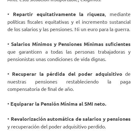
•
Repar
ti
r equita
ti
vamente la riqueza
, mediante
políticas ﬁscales equitativas y el incremento sustancial
de los salarios y las pensiones. Ni un euro para la guerra.
•
Salarios Mínimos y Pensiones Mínimas suﬁcientes
que garanticen a todas las personas trabajadoras y
pensionistas unas condiciones de vida dignas.
•
Recuperar la pérdida del poder adquisi
ti
vo
de
nuestras pensiones restableciendo la paga
compensatoria de ﬁnal de año.
•
Equiparar la Pensión Mínima al SMI neto.
•
Revalorización automá
ti
ca de salarios y pensiones
y recuperación del poder adquisitivo perdido.