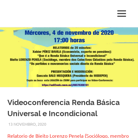
Movemento
MENU
MODEPEN
Galego
pola
Skip
Defensa
to
das
content
Pensións
e
os
Servizos
Públicos
Videoconferencia Renda Básica
Universal e Incondicional
13 NOVEMBRO, 2020
MODEPEN
SERVIZOS SOCIAIS
Relatorio de Bieito Lorenzo Penela (Sociólogo, membro