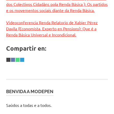
dos Colectivos Cidadáns pola Renda Básica ): Os partidos
e os movementos sociais diante da Renda Básica.
Videoconferencia Renda Relatorio de Xabier Pérez
Davila (Economista, Experto en Pensions): Que é a
Renda Básica Universal e Incondicional.
Compartir en:
Share
X
Share
Facebook
Share
WhatsApp
Share
Telegram
on
(Twitter)
on
on
on
BENVIDA A MODEPEN
Saúdos a todas e a todos.