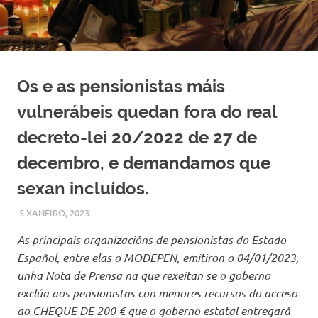
Os e as pensionistas máis
vulnerábeis quedan fora do real
decreto-lei 20/2022 de 27 de
decembro, e demandamos que
sexan incluídos.
5 XANEIRO, 2023
MODEPEN
NOVAS DESTACADAS
,
PENSIÓNS
As principais organizacións de pensionistas do Estado
Español, entre elas o MODEPEN, emitiron o 04/01/2023,
unha Nota de Prensa na que rexeitan se o goberno
exclúa aos pensionistas con menores recursos do acceso
ao CHEQUE DE 200 € que o goberno estatal entregará