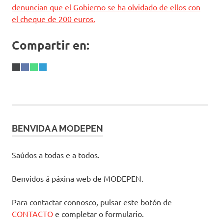
denuncian que el Gobierno se ha olvidado de ellos con
el cheque de 200 euros.
Compartir en:
Share
X
Share
Facebook
Share
WhatsApp
Share
Telegram
on
(Twitter)
on
on
on
BENVIDA A MODEPEN
Saúdos a todas e a todos.
Benvidos á páxina web de MODEPEN.
Para contactar connosco, pulsar este botón de
CONTACTO
e completar o formulario.