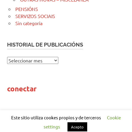
PENSIÓNS
SERVIZOS SOCIAIS
Sin categoría
HISTORIAL DE PUBLICACIÓNS
H
I
S
T
conectar
O
R
I
A
L
Este sitio utiliza cookes propios y de terceros
Cookie
D
WordPress Theme: Poseidon by
ThemeZee
.
settings
Acepto
E