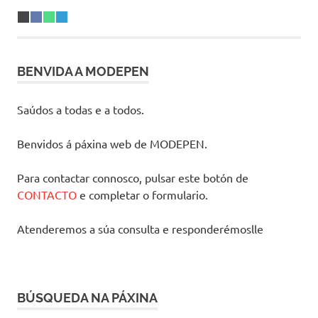
Share
X
Share
Facebook
Share
WhatsApp
Share
Telegram
on
(Twitter)
on
on
on
BENVIDA A MODEPEN
Saúdos a todas e a todos.
Benvidos á páxina web de MODEPEN.
Para contactar connosco, pulsar este botón de
CONTACTO
e completar o formulario.
Atenderemos a súa consulta e responderémoslle
BÚSQUEDA NA PÁXINA