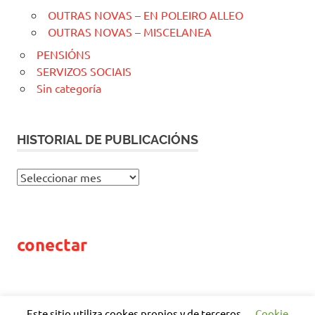
OUTRAS NOVAS – EN POLEIRO ALLEO
OUTRAS NOVAS – MISCELANEA
PENSIÓNS
SERVIZOS SOCIAIS
Sin categoría
HISTORIAL DE PUBLICACIÓNS
H
I
S
T
conectar
O
R
I
A
L
Este sitio utiliza cookes propios y de terceros
Cookie