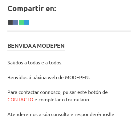
Compartir en:
Share
X
Share
Facebook
Share
WhatsApp
Share
Telegram
on
(Twitter)
on
on
on
BENVIDA A MODEPEN
Saúdos a todas e a todos.
Benvidos á páxina web de MODEPEN.
Para contactar connosco, pulsar este botón de
CONTACTO
e completar o formulario.
Atenderemos a súa consulta e responderémoslle