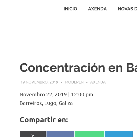
INICIO
AXENDA
NOVAS 
Movemento
MODEPEN
Galego
Skip
pola
to
Defensa
content
das
Pensións
e
os
Servizos
Concentración en Ba
Públicos
19 NOVEMBRO, 2019
MODEPEN
AXENDA
Novembro 22, 2019
|
12:00 pm
Barreiros, Lugo, Galiza
Compartir en:
Share
X