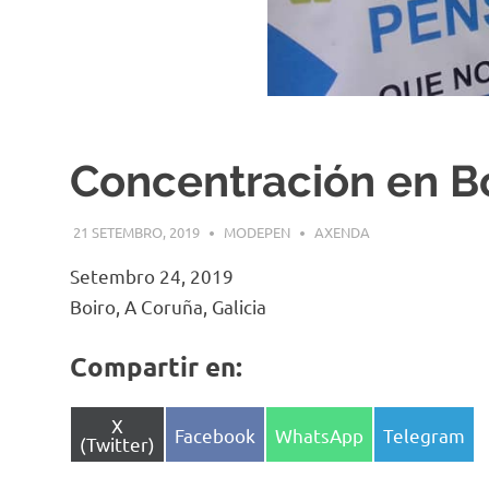
Concentración en B
21 SETEMBRO, 2019
MODEPEN
AXENDA
Setembro 24, 2019
Boiro, A Coruña, Galicia
Compartir en:
Share
X
Share
Facebook
Share
WhatsApp
Share
Telegram
(Twitter)
on
on
on
on