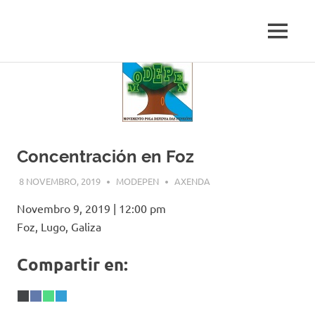
Movemento
MENU
MODEPEN
Galego
pola
Skip
Defensa
to
das
content
Pensións
e
os
Concentración en Foz
Servizos
Públicos
8 NOVEMBRO, 2019
MODEPEN
AXENDA
Novembro 9, 2019
|
12:00 pm
Foz, Lugo, Galiza
Compartir en:
Share
X
Share
Facebook
Share
WhatsApp
Share
Telegram
on
(Twitter)
on
on
on