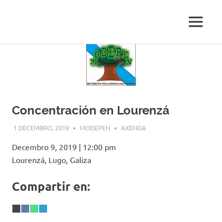
Movemento
MENU
MODEPEN
Galego
pola
Skip
Defensa
to
das
content
Pensións
e
os
Concentración en Lourenzá
Servizos
Públicos
1 DECEMBRO, 2019
MODEPEN
AXENDA
Decembro 9, 2019
|
12:00 pm
Lourenzá, Lugo, Galiza
Compartir en:
Share
X
Share
Facebook
Share
WhatsApp
Share
Telegram
on
(Twitter)
on
on
on