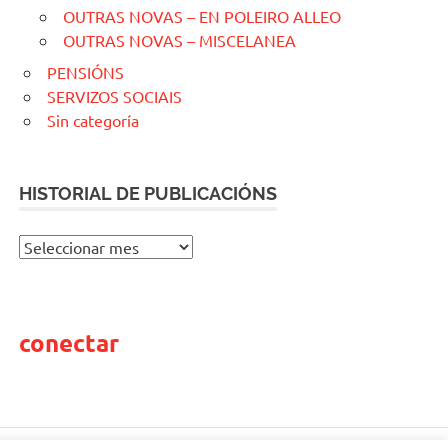
OUTRAS NOVAS – EN POLEIRO ALLEO
OUTRAS NOVAS – MISCELANEA
PENSIÓNS
SERVIZOS SOCIAIS
Sin categoría
HISTORIAL DE PUBLICACIÓNS
H
I
S
T
conectar
O
R
I
A
L