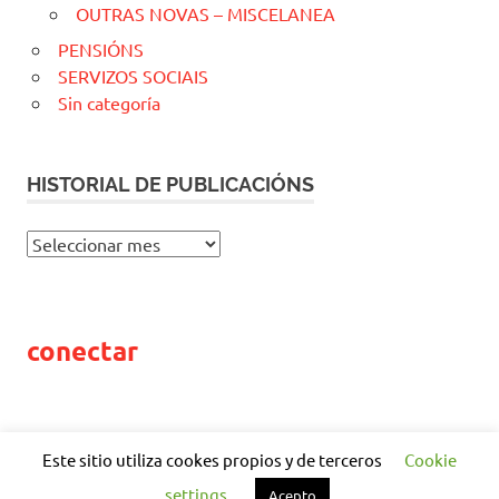
OUTRAS NOVAS – MISCELANEA
PENSIÓNS
SERVIZOS SOCIAIS
Sin categoría
HISTORIAL DE PUBLICACIÓNS
H
I
S
T
conectar
O
R
I
A
L
Este sitio utiliza cookes propios y de terceros
Cookie
D
WordPress Theme: Poseidon by
ThemeZee
.
settings
Acepto