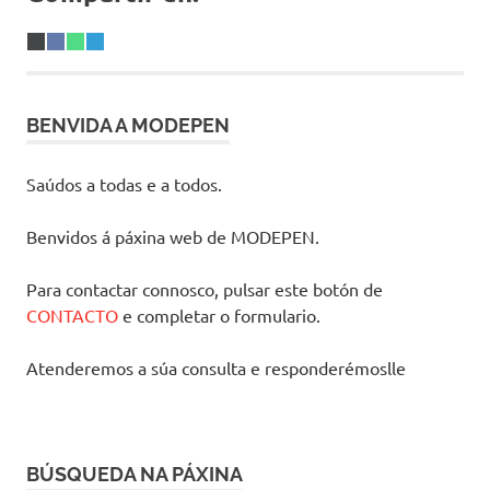
Share
X
Share
Facebook
Share
WhatsApp
Share
Telegram
on
(Twitter)
on
on
on
BENVIDA A MODEPEN
Saúdos a todas e a todos.
Benvidos á páxina web de MODEPEN.
Para contactar connosco, pulsar este botón de
CONTACTO
e completar o formulario.
Atenderemos a súa consulta e responderémoslle
BÚSQUEDA NA PÁXINA