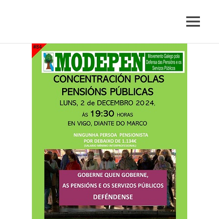
Movemento
MENU
MODEPEN
Galego
pola
Skip
Defensa
to
das
content
Pensións
e
os
Servizos
Públicos