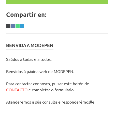
Compartir en:
Share
X
Share
Facebook
Share
WhatsApp
Share
Telegram
on
(Twitter)
on
on
on
BENVIDA A MODEPEN
Saúdos a todas e a todos.
Benvidos á páxina web de MODEPEN.
Para contactar connosco, pulsar este botón de
CONTACTO
e completar o formulario.
Atenderemos a súa consulta e responderémoslle