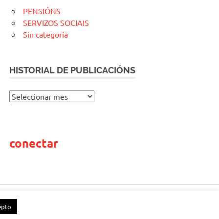
PENSIÓNS
SERVIZOS SOCIAIS
Sin categoría
HISTORIAL DE PUBLICACIÓNS
H
I
S
T
conectar
O
R
I
A
L
D
epto
E