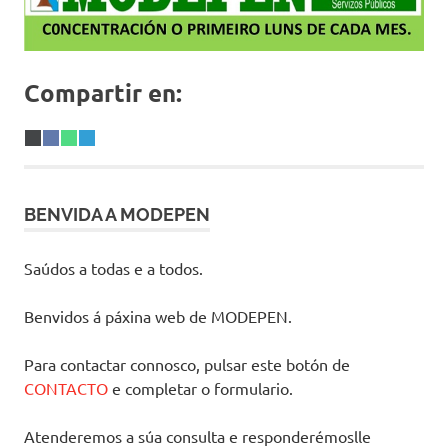
Compartir en:
Share
X
Share
Facebook
Share
WhatsApp
Share
Telegram
on
(Twitter)
on
on
on
BENVIDA A MODEPEN
Saúdos a todas e a todos.
Benvidos á páxina web de MODEPEN.
Para contactar connosco, pulsar este botón de
CONTACTO
e completar o formulario.
Atenderemos a súa consulta e responderémoslle