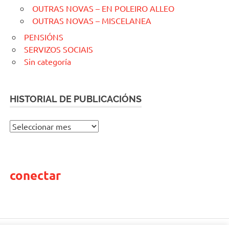
OUTRAS NOVAS – EN POLEIRO ALLEO
OUTRAS NOVAS – MISCELANEA
PENSIÓNS
SERVIZOS SOCIAIS
Sin categoría
HISTORIAL DE PUBLICACIÓNS
H
I
S
T
conectar
O
R
I
A
L